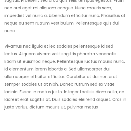
sagittis. Praesent sed arcu quis felis tempus egestas. Proin
nec orci eget mi aliquam congue. Nunc mauris sem,
imperdiet vel nunc a, bibendum efficitur nunc. Phasellus at
neque eu sem rutrum vestibulum. Pellentesque quis dui
nunc
Vivamus nec ligula et leo sodales pellentesque id sed
lectus. Aliquam viverra velit sagittis pharetra venenatis.
Etiam ut euismod neque. Pellentesque luctus mauris nunc,
id elementum lorem lobortis a. Sed ullamcorper dui
ullamcorper efficitur efficitur. Curabitur at dui non erat
semper sodales ut at nibh. Donec rutrum sed ex vitae
lacinia. Fusce in metus justo. Integer facilisis diam nulla, ac
laoreet erat sagittis at. Duis sodales eleifend aliquet. Cras in
justo varius, dictum mauris ut, pulvinar metus