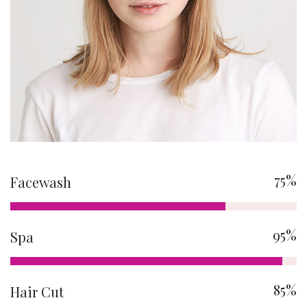
75%
Facewash
95%
Spa
85%
Hair Cut